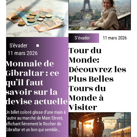
S'évader
11 mars 2026
S'évader
Tour du
11 mars 2026
Monde:
Monnaie de
Découvrez les
Gibraltar : ce
Plus Belles
qu’il faut
Tours du
savoir sur la
Monde à
devise actuelle
Visiter
Un billet coloré glisse d'une main à
l'autre au marché de Main Street,
affichant fièrement le Rocher de
Gibraltar et un lion qui semble
…